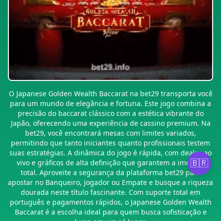
O Japanese Golden Wealth Baccarat na bet29 transporta você
para um mundo de elegância e fortuna. Este jogo combina a
precisão do baccarat clássico com a estética vibrante do
Japão, oferecendo uma experiência de cassino premium. Na
bet29, você encontrará mesas com limites variados,
permitindo que tanto iniciantes quanto profissionais testem
suas estratégias. A dinâmica do jogo é rápida, com dealer ao
vivo e gráficos de alta definição que garantem a imersão
🇧🇷
total. Aproveite a segurança da plataforma bet29 para
apostar no Banqueiro, Jogador ou Empate e busque a riqueza
dourada neste título fascinante. Com suporte total em
português e pagamentos rápidos, o Japanese Golden Wealth
Baccarat é a escolha ideal para quem busca sofisticação e