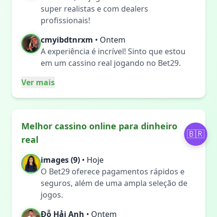
super realistas e com dealers
profissionais!
cmyibdtnrxm
• Ontem
A experiência é incrível! Sinto que estou
em um cassino real jogando no Bet29.
Melhor cassino online para dinheiro
🇧🇷
real
images (9)
• Hoje
O Bet29 oferece pagamentos rápidos e
seguros, além de uma ampla seleção de
jogos.
Đỗ Hải Anh
• Ontem