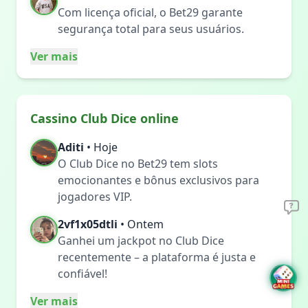
Com licença oficial, o Bet29 garante
segurança total para seus usuários.
Cassino Club Dice online
Aditi
• Hoje
O Club Dice no Bet29 tem slots
emocionantes e bônus exclusivos para
jogadores VIP.
2vf1x05dtli
• Ontem
Ganhei um jackpot no Club Dice
recentemente – a plataforma é justa e
confiável!