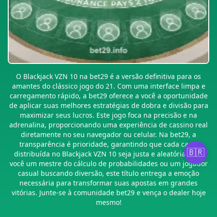
O Blackjack VZN 10 na bet29 é a versão definitiva para os
amantes do clássico jogo do 21. Com uma interface limpa e
carregamento rápido, a bet29 oferece a você a oportunidade
de aplicar suas melhores estratégias de dobra e divisão para
maximizar seus lucros. Este jogo foca na precisão e na
adrenalina, proporcionando uma experiência de cassino real
diretamente no seu navegador ou celular. Na bet29, a
transparência é prioridade, garantindo que cada carta
🇧🇷
distribuída no Blackjack VZN 10 seja justa e aleatória. Seja
você um mestre do cálculo de probabilidades ou um jogador
casual buscando diversão, este título entrega a emoção
necessária para transformar suas apostas em grandes
vitórias. Junte-se à comunidade bet29 e vença o dealer hoje
mesmo!