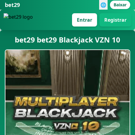
bet29
🌐
Baixar
Entrar
Registrar
bet29 bet29 Blackjack VZN 10