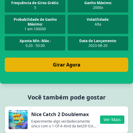
Frequência de Giros Grátis:
Ganho Máximo:
5
2000x
Probabilidade de Ganho
Volatilidade:
Máximo:
Alta
1 em 100000
Aposta Mín.-Máx.:
Data de Lançamento:
0.20 - 50.00
2023-08-20
Girar Agora
Você também pode gostar
Nice Catch 2 Doublemax
Ver Mais
Experimente algo verdadeiramente
único com o 1-Of-A-Kind da bet29! Este
revolucionário slot redefine...