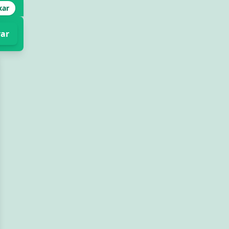
xar
rar