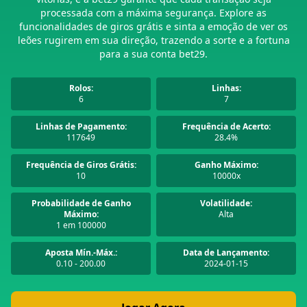
processada com a máxima segurança. Explore as
funcionalidades de giros grátis e sinta a emoção de ver os
leões rugirem em sua direção, trazendo a sorte e a fortuna
para a sua conta bet29.
Rolos:
Linhas:
6
7
Linhas de Pagamento:
Frequência de Acerto:
117649
28.4%
Frequência de Giros Grátis:
Ganho Máximo:
10
10000x
Probabilidade de Ganho
Volatilidade:
Máximo:
Alta
1 em 100000
Aposta Mín.-Máx.:
Data de Lançamento:
0.10 - 200.00
2024-01-15