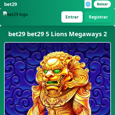
bet29
🌐
Baixar
Entrar
Registrar
bet29 bet29 5 Lions Megaways 2